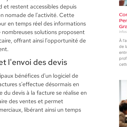
 et restent accessibles depuis
Com
n nomade de l'activité. Cette
Pen
our en temps réel des informations
Gra
 De nombreuses solutions proposent
info
aire, offrant ainsi l'opportunité de
À l'
de l
ent.
entr
prof
t l'envoi des devis
cett
ipaux bénéfices d'un logiciel de
actures s'effectue désormais en
 du devis à la facture se réalise en
claire des ventes et permet
rciaux, libérant ainsi un temps