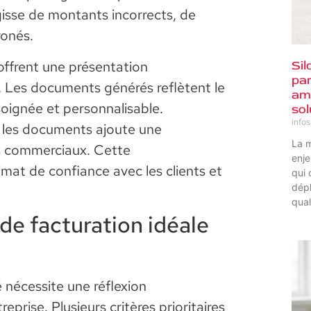
gisse de montants incorrects, de
ronés.
 offrent une présentation
Sil
par
. Les documents générés reflètent le
amé
soignée et personnalisable.
sol
info
r les documents ajoute une
La m
s commerciaux. Cette
enje
imat de confiance avec les clients et
qui 
dépl
qual
de facturation idéale
é nécessite une réflexion
eprise. Plusieurs critères prioritaires