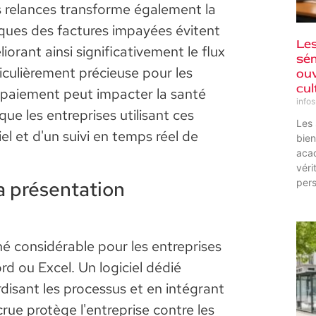
s relances transforme également la
iques des factures impayées évitent
Le
iorant ainsi significativement le flux
sém
ticulièrement précieuse pour les
ouv
cul
e paiement peut impacter la santé
info
que les entreprises utilisant ces
Les 
el et d'un suivi en temps réel de
bien
acad
véri
la présentation
pers
hé considérable pour les entreprises
d ou Excel. Un logiciel dédié
disant les processus et en intégrant
rue protège l'entreprise contre les