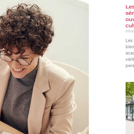
Le
sém
ouv
cul
info
Les 
bien
acad
véri
pers