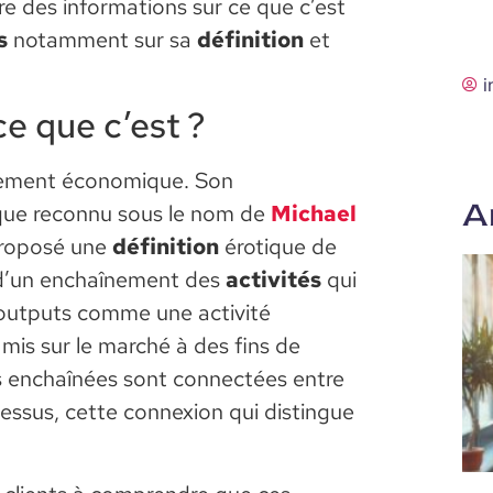
ire des informations sur ce que c’est
s
notamment sur sa
définition
et
i
ce que c’est ?
llement économique. Son
A
ique reconnu sous le nom de
Michael
 proposé une
définition
érotique de
ue d’un enchaînement des
activités
qui
outputs comme une activité
mis sur le marché à des fins de
s enchaînées sont connectées entre
à-dessus, cette connexion qui distingue