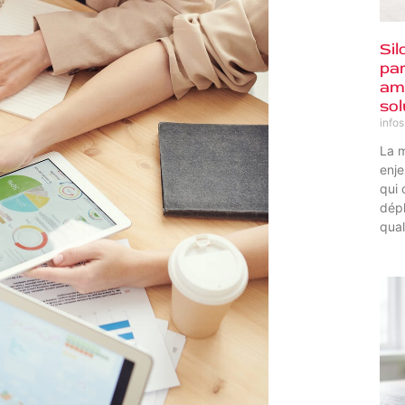
Sil
par
amé
sol
info
La m
enje
qui 
dépl
qual