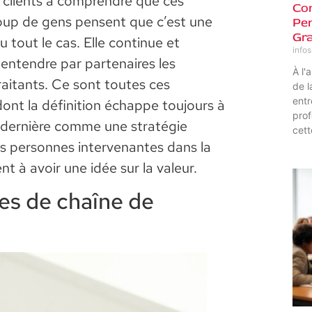
 clients à comprendre que ces
Com
oup de gens pensent que c’est une
Pen
Gra
du tout le cas. Elle continue et
info
t entendre par partenaires les
À l'
traitants. Ce sont toutes ces
de l
entr
dont la définition échappe toujours à
prof
te dernière comme une stratégie
cett
s personnes intervenantes dans la
nt à avoir une idée sur la valeur.
pes de chaîne de